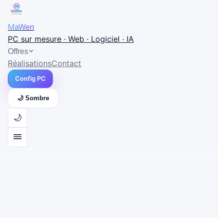
MaWen
PC sur mesure · Web · Logiciel · IA
Offres
Réalisations
Contact
Config PC
🌙 Sombre
🌙