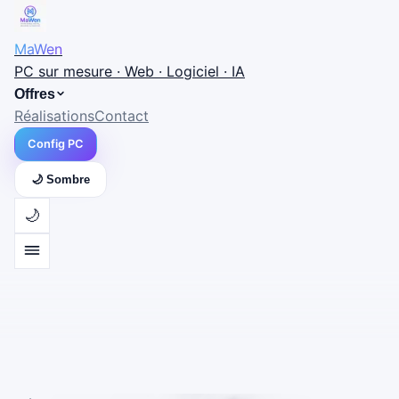
MaWen
PC sur mesure · Web · Logiciel · IA
Offres
Réalisations
Contact
Config PC
🌙 Sombre
🌙