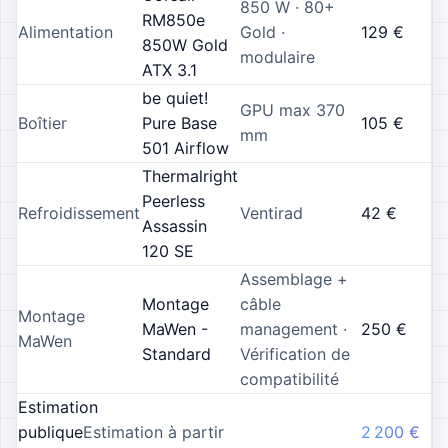
850 W · 80+
RM850e
Alimentation
Gold ·
129
€
850W Gold
modulaire
ATX 3.1
be quiet!
GPU max 370
Boîtier
Pure Base
105
€
mm
501 Airflow
Thermalright
Peerless
Refroidissement
Ventirad
42
€
Assassin
120 SE
Assemblage +
Montage
câble
Montage
MaWen -
management ·
250
€
MaWen
Standard
Vérification de
compatibilité
Estimation
publique
Estimation à partir
2 200 €