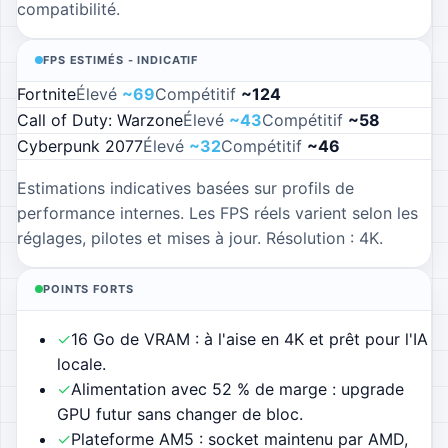
compatibilité.
FPS ESTIMÉS - INDICATIF
Fortnite
Élevé
~
69
Compétitif
~
124
Call of Duty: Warzone
Élevé
~
43
Compétitif
~
58
Cyberpunk 2077
Élevé
~
32
Compétitif
~
46
Estimations indicatives basées sur profils de
performance internes. Les FPS réels varient selon les
réglages, pilotes et mises à jour.
Résolution :
4K
.
POINTS FORTS
✓
16 Go de VRAM : à l'aise en 4K et prêt pour l'IA
locale.
✓
Alimentation avec 52 % de marge : upgrade
GPU futur sans changer de bloc.
✓
Plateforme AM5 : socket maintenu par AMD,