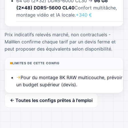
64 Go (2×32) DDR5-6000 CL30
→
96 Go
(2×48) DDR5-5600 CL40
Confort multitâche,
montage vidéo et IA locale.
+340
€
Prix indicatifs relevés marché, non contractuels -
MaWen confirme chaque tarif par un devis ferme et
peut proposer des équivalents selon disponibilité.
LIMITES DE CETTE CONFIG
→
Pour du montage 8K RAW multicouche, prévoir
un budget supérieur (devis).
← Toutes les configs prêtes à l'emploi