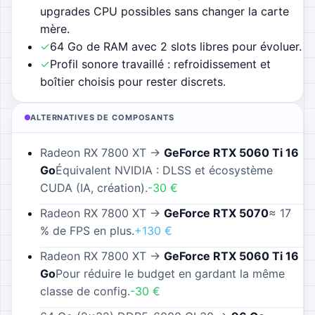
upgrades CPU possibles sans changer la carte
mère.
✓
64 Go de RAM avec 2 slots libres pour évoluer.
✓
Profil sonore travaillé : refroidissement et
boîtier choisis pour rester discrets.
ALTERNATIVES DE COMPOSANTS
Radeon RX 7800 XT
→
GeForce RTX 5060 Ti 16
Go
Équivalent NVIDIA : DLSS et écosystème
CUDA (IA, création).
-30
€
Radeon RX 7800 XT
→
GeForce RTX 5070
≈ 17
% de FPS en plus.
+130
€
Radeon RX 7800 XT
→
GeForce RTX 5060 Ti 16
Go
Pour réduire le budget en gardant la même
classe de config.
-30
€