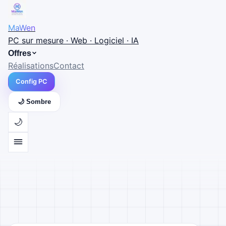
MaWen
PC sur mesure · Web · Logiciel · IA
Offres
Réalisations
Contact
Config PC
🌙 Sombre
🌙