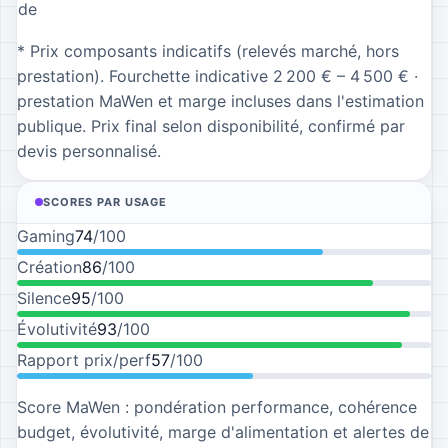
de
* Prix composants indicatifs (relevés marché, hors
prestation).
Fourchette indicative 2 200 € – 4 500 €
·
prestation MaWen et marge incluses dans l'estimation
publique. Prix final selon disponibilité, confirmé par
devis personnalisé.
SCORES PAR USAGE
Gaming
74
/100
Création
86
/100
Silence
95
/100
Évolutivité
93
/100
Rapport prix/perf
57
/100
Score MaWen : pondération performance, cohérence
budget, évolutivité, marge d'alimentation et alertes de