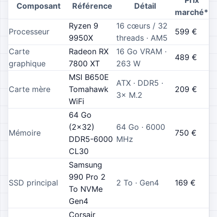
Composant
Référence
Détail
marché*
Ryzen 9
16 cœurs / 32
Processeur
599
€
9950X
threads · AM5
Carte
Radeon RX
16 Go VRAM ·
489
€
graphique
7800 XT
263 W
MSI B650E
ATX · DDR5 ·
Carte mère
Tomahawk
209
€
3× M.2
WiFi
64 Go
(2×32)
64 Go · 6000
Mémoire
750
€
DDR5-6000
MHz
CL30
Samsung
990 Pro 2
SSD principal
2 To · Gen4
169
€
To NVMe
Gen4
Corsair