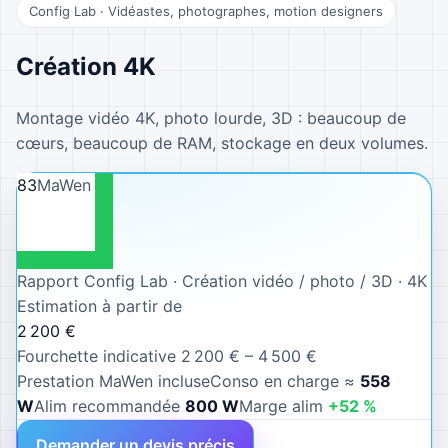
Config Lab ·
Vidéastes, photographes, motion designers
Création 4K
Montage vidéo 4K, photo lourde, 3D : beaucoup de
cœurs, beaucoup de RAM, stockage en deux volumes.
83
MaWen
Rapport Config Lab ·
Création vidéo / photo / 3D
·
4K
Estimation à partir de
2 200 €
Fourchette indicative 2 200 € – 4 500 €
Prestation MaWen incluse
Conso en charge ≈
558
W
Alim recommandée
800
W
Marge alim
+
52
%
Demander un devis précis