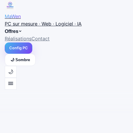
MaWen
PC sur mesure · Web · Logiciel · IA
Offres
Réalisations
Contact
Config PC
🌙 Sombre
🌙